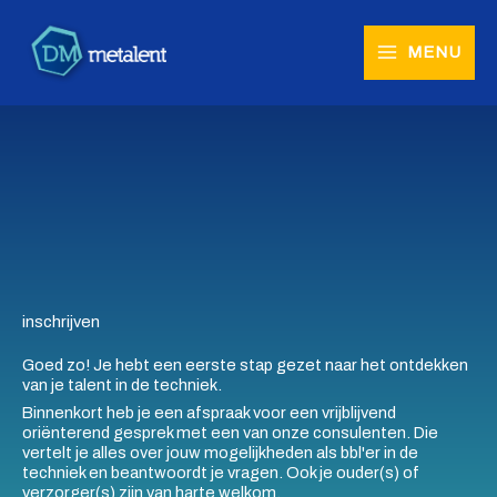
Ga
naar
MENU
de
inhoud
inschrijven
Goed zo! Je hebt een eerste stap gezet naar het ontdekken
van je talent in de techniek.
Binnenkort heb je een afspraak voor een vrijblijvend
oriënterend gesprek met een van onze consulenten. Die
vertelt je alles over jouw mogelijkheden als bbl'er in de
techniek en beantwoordt je vragen. Ook je ouder(s) of
verzorger(s) zijn van harte welkom.