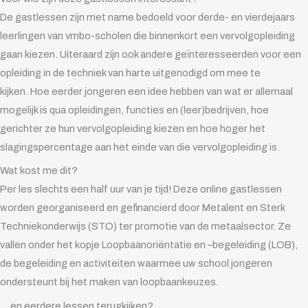
De gastlessen zijn met name bedoeld voor derde- en vierdejaars
leerlingen van vmbo-scholen die binnenkort een vervolgopleiding
gaan kiezen. Uiteraard zijn ook andere geïnteresseerden voor een
opleiding in de techniek van harte uitgenodigd om mee te
kijken. Hoe eerder jongeren een idee hebben van wat er allemaal
mogelijk is qua opleidingen, functies en (leer)bedrijven, hoe
gerichter ze hun vervolgopleiding kiezen en hoe hoger het
slagingspercentage aan het einde van die vervolgopleiding is.
Wat kost me dit?
Per les slechts een half uur van je tijd! Deze online gastlessen
worden georganiseerd en gefinancierd door Metalent en Sterk
Techniekonderwijs (STO) ter promotie van de metaalsector. Ze
vallen onder het kopje Loopbaanoriëntatie en –begeleiding (LOB),
de begeleiding en activiteiten waarmee uw school jongeren
ondersteunt bij het maken van loopbaankeuzes.
… en eerdere lessen terugkijken?