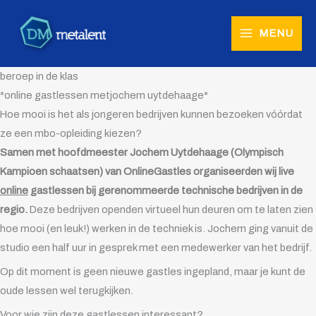
Ga
naar
MENU
de
inhoud
beroep in de klas
*online gastlessen metjochem uytdehaage*
Hoe mooi is het als jongeren bedrijven kunnen bezoeken vóórdat
ze een mbo-opleiding kiezen?
Samen met hoofdmeester Jochem Uytdehaage (Olympisch
Kampioen schaatsen) van OnlineGastles organiseerden wij live
online
gastlessen bij gerenommeerde technische bedrijven in de
regio.
Deze bedrijven openden virtueel hun deuren om te laten zien
hoe mooi (en leuk!) werken in de techniek is. Jochem ging vanuit de
studio een half uur in gesprek met een medewerker van het bedrijf.
Op dit moment is geen nieuwe gastles ingepland, maar je kunt de
oude lessen wel terugkijken.
Voor wie zijn deze gastlessen interessant?