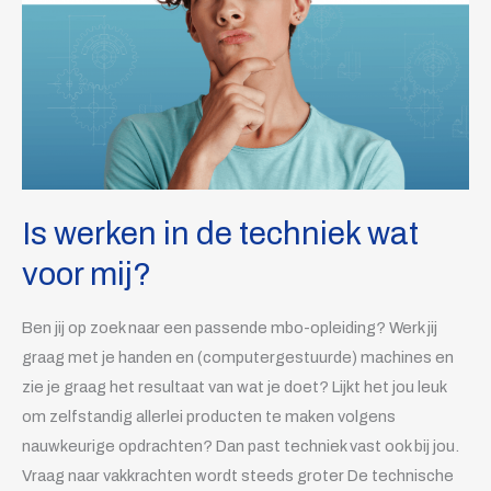
techniek
wat
voor
mij?
Is werken in de techniek wat
voor mij?
Ben jij op zoek naar een passende mbo-opleiding? Werk jij
graag met je handen en (computergestuurde) machines en
zie je graag het resultaat van wat je doet? Lijkt het jou leuk
om zelfstandig allerlei producten te maken volgens
nauwkeurige opdrachten? Dan past techniek vast ook bij jou.
Vraag naar vakkrachten wordt steeds groter De technische