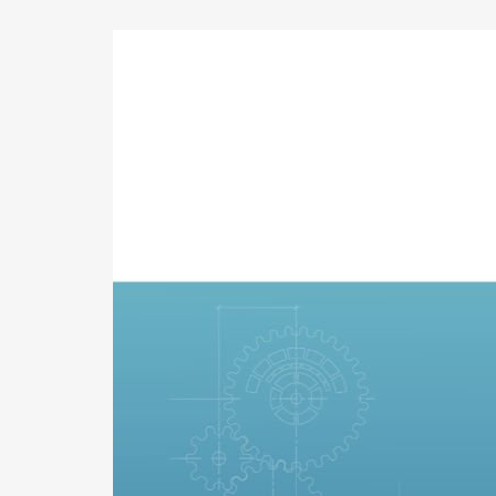
BOL,
BBL
of
BBL+