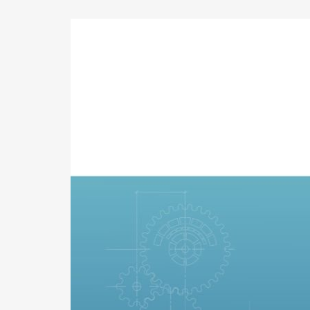
BOL,
BBL
of
BBL+